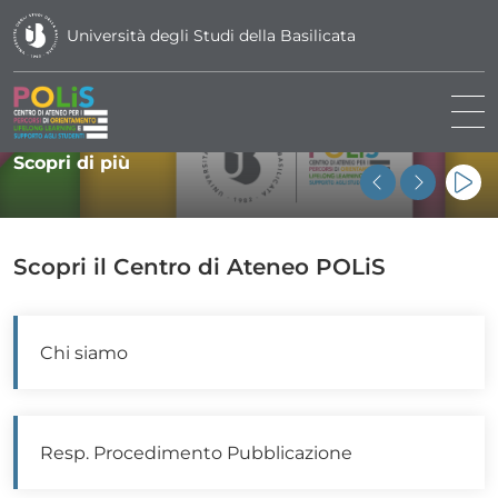
Università degli Studi della Basilicata
Orientamento e Placement
Clicca su Scopri di più per maggiori informa
Scopri di più
Pau
Scopri il Centro di Ateneo POLiS
Chi siamo
Resp. Procedimento Pubblicazione